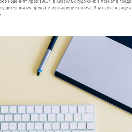
ов Роденият през 1963г. в Казанлък художник е познат в града
 внушителния му проект и изпълнение на музейната експозиция
...