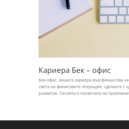
Кариера Бек – офис
Бек-офис, вашата кариера във финансова и
света на финасовите операции, сделките с 
развитие. Сесията е посветена на приложнит