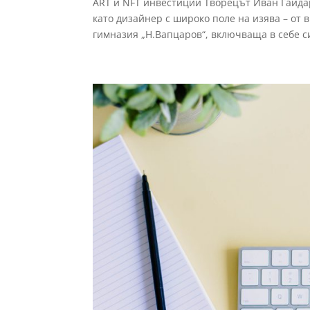
ART и NFT инвестиции Творецът Иван Гайдар
като дизайнер с широко поле на изява – от
гимназия „Н.Вапцаров“, включваща в себе си