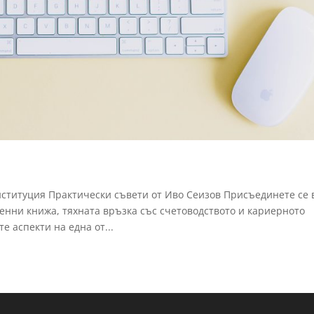
нституция Практически съвети от Иво Сеизов Присъединете се 
ценни книжа, тяхната връзка със счетоводството и кариерното
е аспекти на една от...